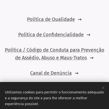
Política de Qualidade
Política de Confidencialidade
Política / Código de Conduta para Prevenção
de Assédio, Abuso e Maus-Tratos
Canal de Denúncia
Aviso Legal e Termos de Utilização
Utilizamos cookies para permitir o funcionamento adequado
e a segurança do site e para lhe oferecer a melhor
Aceda aqui ao Livro de Reclamações
experiência possível.