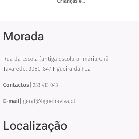
Crianças e
já estão
Jovens já estão
esgotadas.
esgotadas.
Ainda existem
Morada
vagas
disponíveis para
o curso de
Rua da Escola (antiga escola primária Chã -
Operador de
Logística.
Tavarede, 3080-847 Figueira da Foz
Contactos|
233 413 043
E-mail|
geral@figueiraviva.pt
Localização