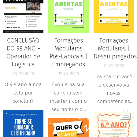
CONCLUSÃO
Formações
Formações
DO 9º ANO -
Modulares
Modulares |
Operador de
Pós-Laborais |
Desempregados
Logística
Empregados
12-01-2026
16-03-2026
12-01-2026
Invista em você
O 9.º ano ainda
Evolua na sua
e desenvolva
está por
carreira sem
novas
concluir?
interferir com o
competências
seu horário de
que aumentam
trabalho. As
as suas
formações pós-
oportunidades
laborais foram
de integração no