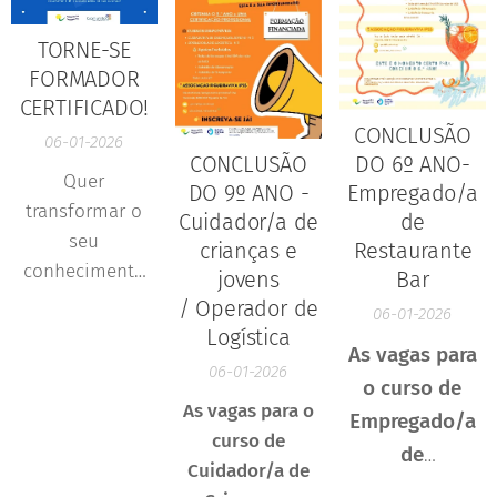
pensadas para
mercado de
TORNE-SE
quem pretende
trabalho.
FORMADOR
reforçar ou
As formações
CERTIFICADO!
atualizar
modulares
CONCLUSÃO
competências,
permitem
06-01-2026
CONCLUSÃO
DO 6º ANO-
conciliando a
adquirir
Quer
DO 9º ANO -
Empregado/a
aprendizagem
conhecimentos
transformar o
Cuidador/a de
de
com a vida
práticos e
seu
crianças e
Restaurante
profissional.
atualizados,
conhecimento
jovens
Bar
ajustados às
em algo que
/ Operador de
06-01-2026
exigências
ensine e inspire
Logística
atuais das
As vagas para
outros?
06-01-2026
empresas.
o curso de
As vagas para o
Empregado/a
curso de
de
Cuidador/a de
Restaurante/Bar