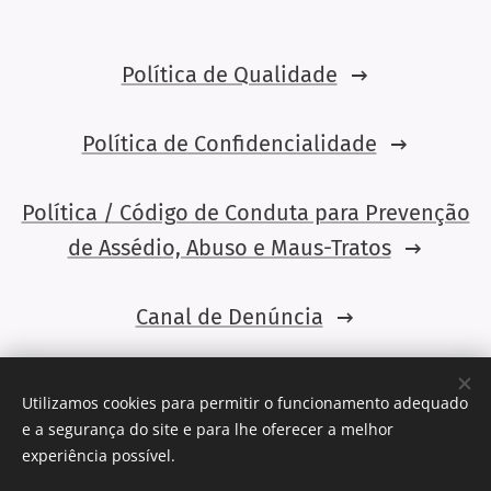
Política de Qualidade
Política de Confidencialidade
Política / Código de Conduta para Prevenção
de Assédio, Abuso e Maus-Tratos
Canal de Denúncia
Aviso Legal e Termos de Utilização
Utilizamos cookies para permitir o funcionamento adequado
e a segurança do site e para lhe oferecer a melhor
Aceda aqui ao Livro de Reclamações
experiência possível.